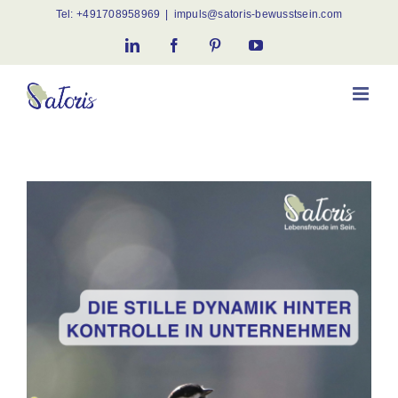
Skip
Tel:
+491708958969
|
impuls@satoris-bewusstsein.com
to
LinkedIn
Facebook
Pinterest
YouTube
content
View
Larger
Image