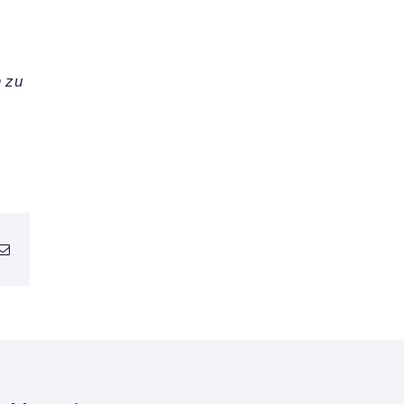
h zu
g
Email