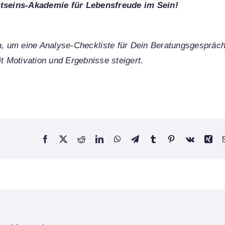
stseins-Akademie für Lebensfreude im Sein!
, um eine Analyse-Checkliste für Dein Beratungsgespräc
it Motivation und Ergebnisse steigert.
Facebook
X
Reddit
LinkedIn
WhatsApp
Telegram
Tumblr
Pinterest
Vk
Xin