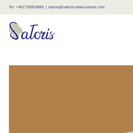
Skip
Tel:
+491708958969
|
impuls@satoris-bewusstsein.com
to
content
View
Larger
Image