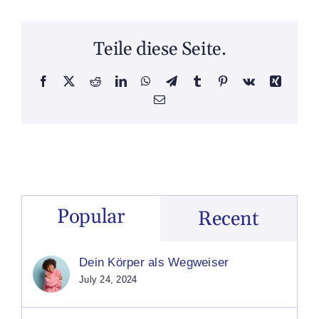
Teile diese Seite.
Facebook
X
Reddit
LinkedIn
WhatsApp
Telegram
Tumblr
Pinterest
Vk
Xing
Email
Popular
Recent
Dein Körper als Wegweiser
July 24, 2024