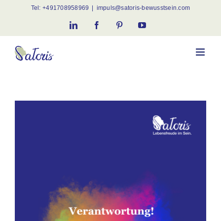
Skip
Tel:
+491708958969
|
impuls@satoris-bewusstsein.com
to
LinkedIn
Facebook
Pinterest
YouTube
content
View
Larger
Image