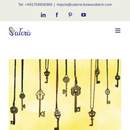
Skip
Tel:
+491708958969
|
impuls@satoris-bewusstsein.com
to
LinkedIn
Facebook
Pinterest
YouTube
content
View
Larger
Image