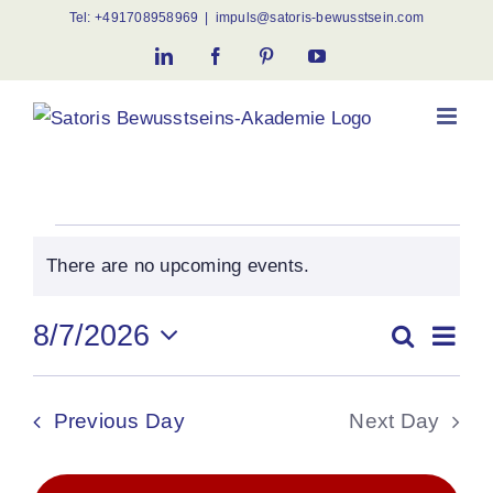
Skip
Tel:
+491708958969
|
impuls@satoris-bewusstsein.com
to
LinkedIn
Facebook
Pinterest
YouTube
content
Events
There are no upcoming events.
Notice
for
Ev
8/7/2026
Search
Even
Day
Select
Vi
August
date.
Sear
Previous Day
Next Day
Na
7,